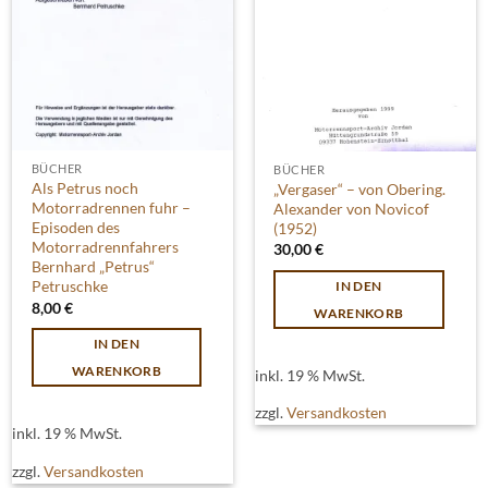
BÜCHER
BÜCHER
Als Petrus noch
„Vergaser“ – von Obering.
Motorradrennen fuhr –
Alexander von Novicof
Episoden des
(1952)
Motorradrennfahrers
30,00
€
Bernhard „Petrus“
Petruschke
IN DEN
8,00
€
WARENKORB
IN DEN
WARENKORB
inkl. 19 % MwSt.
zzgl.
Versandkosten
inkl. 19 % MwSt.
zzgl.
Versandkosten