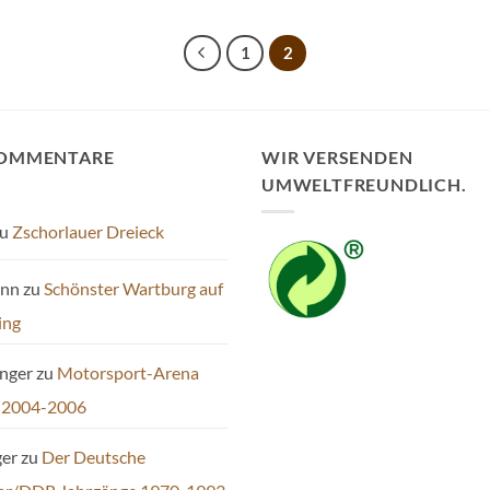
1
2
KOMMENTARE
WIR VERSENDEN
UMWELTFREUNDLICH.
u
Zschorlauer Dreieck
ann
zu
Schönster Wartburg auf
ing
inger
zu
Motorsport-Arena
 2004-2006
ger
zu
Der Deutsche