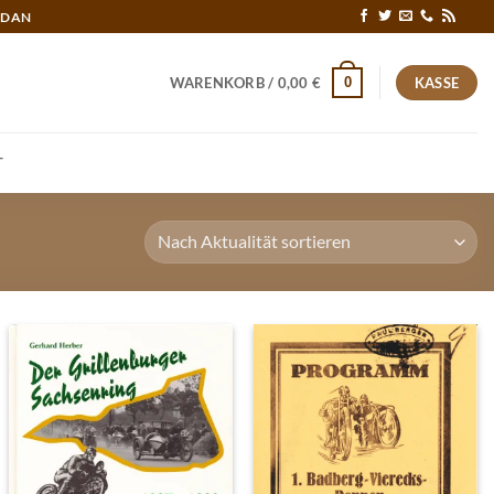
RDAN
0
WARENKORB /
0,00
€
KASSE
T