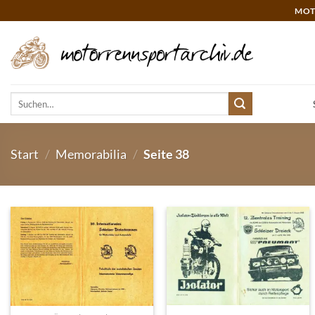
Zum
MOT
Inhalt
springen
Suchen
nach:
Start
/
Memorabilia
/
Seite 38