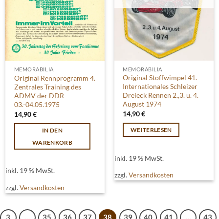
MEMORABILIA
MEMORABILIA
Original Stoffwimpel 41.
Original Rennprogramm 4.
Internationales Schleizer
Zentrales Training des
Dreieck Rennen 2.,3. u. 4.
ADMV der DDR
August 1974
03.-04.05.1975
14,90
€
14,90
€
WEITERLESEN
IN DEN
WARENKORB
inkl. 19 % MwSt.
inkl. 19 % MwSt.
zzgl.
Versandkosten
zzgl.
Versandkosten
3
…
35
36
37
38
39
40
41
…
43