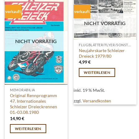
verkauft
verkauft
NICHT VORRÄTIG
NICHT VORRÄTIG
FLUGBLÄTTER/FLYER/SONSTIGES
Neujahrskarte Schleizer
Dreieck 1979/80
4,99
€
WEITERLESEN
inkl. 19 % MwSt.
MEMORABILIA
Original Rennprogramm
zzgl.
Versandkosten
47. Internationales
Schleizer Dreieckrennen
01.-03.08.1980
14,90
€
WEITERLESEN