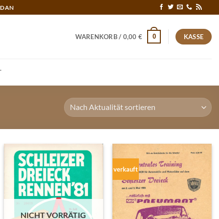
RDAN
0
WARENKORB /
0,00
€
KASSE
T
verkauft
NICHT VORRÄTIG