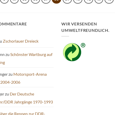
KOMMENTARE
WIR VERSENDEN
UMWELTFREUNDLICH.
u
Zschorlauer Dreieck
ann
zu
Schönster Wartburg auf
ing
inger
zu
Motorsport-Arena
 2004-2006
ger
zu
Der Deutsche
hr/DDR Jahrgänge 1970-1993
über die Rennen zur DDR-