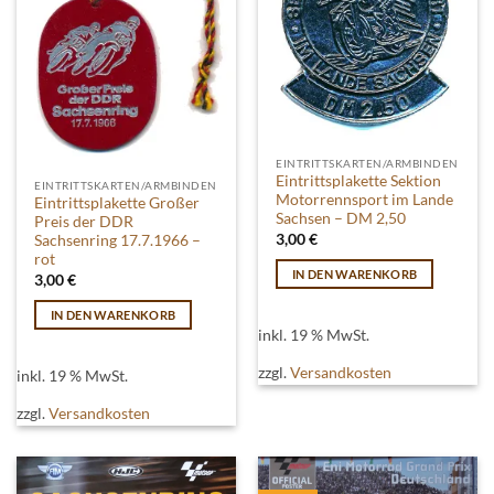
der
Produktseite
gewählt
werden
EINTRITTSKARTEN/ARMBINDEN
Eintrittsplakette Sektion
EINTRITTSKARTEN/ARMBINDEN
Motorrennsport im Lande
Eintrittsplakette Großer
Sachsen – DM 2,50
Preis der DDR
3,00
€
Sachsenring 17.7.1966 –
rot
IN DEN WARENKORB
3,00
€
IN DEN WARENKORB
inkl. 19 % MwSt.
zzgl.
Versandkosten
inkl. 19 % MwSt.
zzgl.
Versandkosten