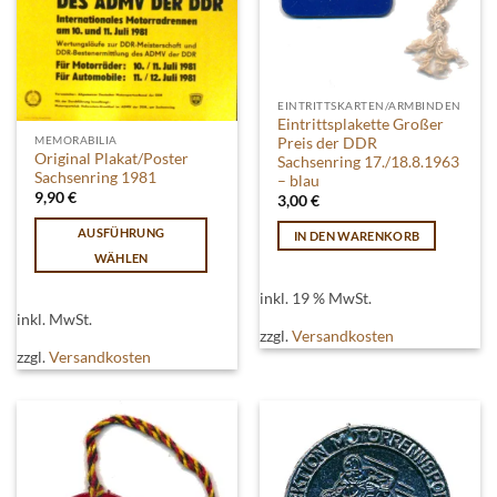
EINTRITTSKARTEN/ARMBINDEN
Eintrittsplakette Großer
MEMORABILIA
Preis der DDR
Original Plakat/Poster
Sachsenring 17./18.8.1963
Sachsenring 1981
– blau
9,90
€
3,00
€
AUSFÜHRUNG
IN DEN WARENKORB
WÄHLEN
Dieses
inkl. 19 % MwSt.
Produkt
inkl. MwSt.
weist
zzgl.
Versandkosten
mehrere
zzgl.
Versandkosten
Varianten
auf.
Die
Optionen
können
auf