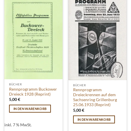
Die
Optionen
können
auf
der
Produktseite
gewählt
werden
BÜCHER
BÜCHER
Rennprogramm Buckower
Rennprogramm
Dreieck 1928 (Reprint)
Dreieckrennen auf dem
5,00
€
Sachsenring Grillenburg
25.06.1933 (Reprint)
IN DEN WARENKORB
5,00
€
IN DEN WARENKORB
inkl. 7 % MwSt.