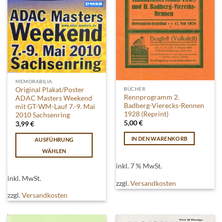
werden
gewählt
werden
MEMORABILIA
Original Plakat/Poster
BÜCHER
Rennprogramm 2.
ADAC Masters Weekend
Badberg-Vierecks-Rennen
mit GT-WM-Lauf 7.-9. Mai
1928 (Reprint)
2010 Sachsenring
5,00
€
3,99
€
IN DEN WARENKORB
AUSFÜHRUNG
WÄHLEN
Dieses
inkl. 7 % MwSt.
Produkt
inkl. MwSt.
zzgl.
Versandkosten
weist
mehrere
zzgl.
Versandkosten
Varianten
auf.