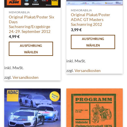
MEMORABILIA
MEMORABILIA
Original Plakat/Poster
Original Plakat/Poster Six
ADAC GT Masters
Days
Sachsenring 2012
Sachsenring/Erzgebirge
3,99
€
24.-29. September 2012
4,99
€
AUSFÜHRUNG
WÄHLEN
AUSFÜHRUNG
Dieses
WÄHLEN
Produkt
Dieses
inkl. MwSt.
weist
Produkt
inkl. MwSt.
mehrere
weist
zzgl.
Versandkosten
Varianten
mehrere
zzgl.
Versandkosten
auf.
Varianten
Die
auf.
Optionen
Die
können
Optionen
auf
können
der
auf
Produktseite
der
gewählt
Produktseite