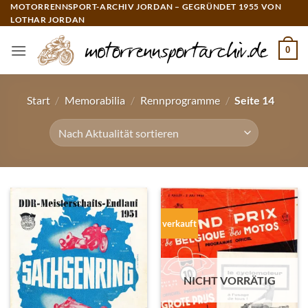
Zum
MOTORRENNSPORT-ARCHIV JORDAN – GEGRÜNDET 1955 VON
LOTHAR JORDAN
Inhalt
springen
0
Start
/
Memorabilia
/
Rennprogramme
/
Seite 14
verkauft
NICHT VORRÄTIG