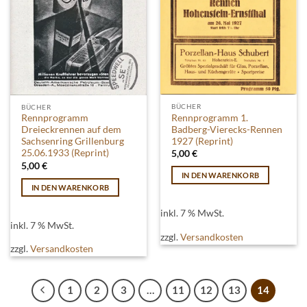
BÜCHER
BÜCHER
Rennprogramm 1.
Rennprogramm
Badberg-Vierecks-Rennen
Dreieckrennen auf dem
1927 (Reprint)
Sachsenring Grillenburg
25.06.1933 (Reprint)
5,00
€
5,00
€
IN DEN WARENKORB
IN DEN WARENKORB
inkl. 7 % MwSt.
inkl. 7 % MwSt.
zzgl.
Versandkosten
zzgl.
Versandkosten
1
2
3
…
11
12
13
14