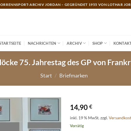
ORRENNSPORT-ARCHIV JORDAN – GEGRÜNDET 1955 VON LOTHAR JO
STARTSEITE
NACHRICHTEN
ARCHIV
SHOP
KONTAK
löcke 75. Jahrestag des GP von Fran
Start
/
Briefmarken
14,90
€
inkl. 19 % MwSt.
zzgl.
Versandkos
Vorrätig