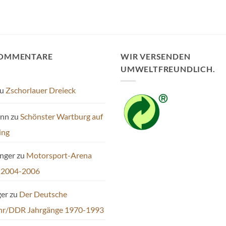
KOMMENTARE
WIR VERSENDEN
UMWELTFREUNDLICH.
u
Zschorlauer Dreieck
ann
zu
Schönster Wartburg auf
ing
inger
zu
Motorsport-Arena
 2004-2006
ger
zu
Der Deutsche
hr/DDR Jahrgänge 1970-1993