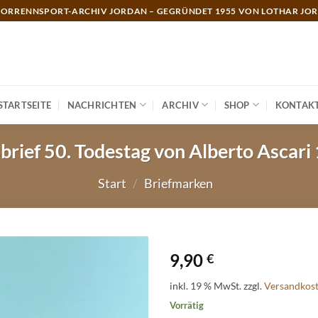
ORRENNSPORT-ARCHIV JORDAN – GEGRÜNDET 1955 VON LOTHAR JO
STARTSEITE
NACHRICHTEN
ARCHIV
SHOP
KONTAK
brief 50. Todestag von Alberto Ascari
Start
/
Briefmarken
9,90
€
inkl. 19 % MwSt.
zzgl.
Versandkos
Vorrätig