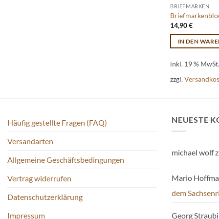
auf.
BRIEFMARKEN
Die
Briefmarkenblo
14,90
€
Optionen
können
IN DEN WAR
auf
der
inkl. 19 % MwSt
Produktseite
zzgl.
Versandko
gewählt
werden
NEUESTE 
Häufig gestellte Fragen (FAQ)
Versandarten
michael wolf
z
Allgemeine Geschäftsbedingungen
Mario Hoffm
Vertrag widerrufen
dem Sachsenr
Datenschutzerklärung
Impressum
Georg Straub