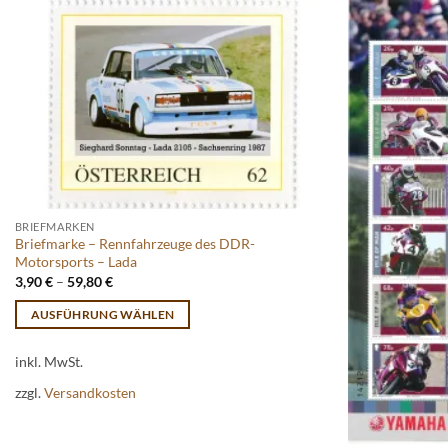
BRIEFMARKEN
Briefmarke – Rennfahrzeuge des DDR-
Motorsports – Lada
3,90
€
–
59,80
€
AUSFÜHRUNG WÄHLEN
Dieses
inkl. MwSt.
Produkt
weist
zzgl.
Versandkosten
mehrere
Varianten