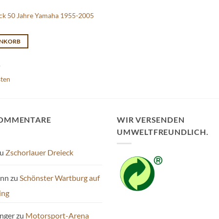
ck 50 Jahre Yamaha 1955-2005
ENKORB
.
sten
KOMMENTARE
WIR VERSENDEN
UMWELTFREUNDLICH.
u
Zschorlauer Dreieck
ann
zu
Schönster Wartburg auf
ing
inger
zu
Motorsport-Arena