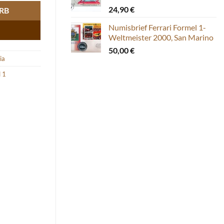
24,90
€
RB
Numisbrief Ferrari Formel 1-
Weltmeister 2000, San Marino
50,00
€
ia
 1