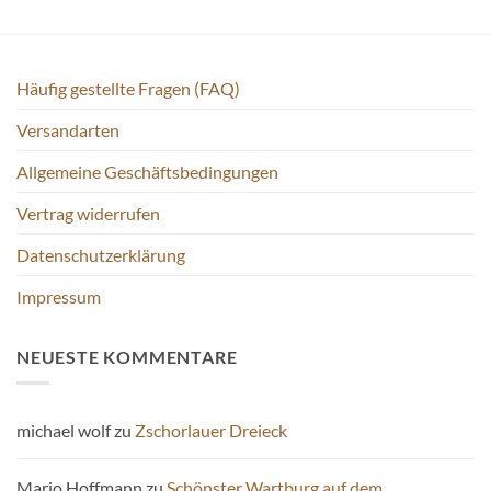
auf
der
Produktseite
Häufig gestellte Fragen (FAQ)
gewählt
werden
Versandarten
Allgemeine Geschäftsbedingungen
Vertrag widerrufen
Datenschutzerklärung
Impressum
NEUESTE KOMMENTARE
michael wolf
zu
Zschorlauer Dreieck
Mario Hoffmann
zu
Schönster Wartburg auf dem