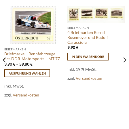
BRIEFMARKEN
4 Briefmarken Bernd
Rosemeyer und Rudolf
Caracciola
9,90
€
BRIEFMARKEN
Briefmarke – Rennfahrzeuge
IN DEN WARENKORB
des DDR-Motorsports – MT 77
3,90
€
–
59,80
€
inkl. 19 % MwSt.
AUSFÜHRUNG WÄHLEN
zzgl.
Versandkosten
Dieses
Produkt
inkl. MwSt.
weist
zzgl.
Versandkosten
mehrere
Varianten
auf.
Die
Optionen
können