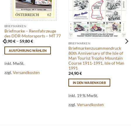
BRIEFMARKEN
Briefmarke – Rennfahrzeuge
des DDR-Motorsports – MT 77
3,90
€
–
59,80
€
BRIEFMARKEN
Briefmarkenzusammendruck
AUSFÜHRUNG WÄHLEN
80th Anniversary of the Isle of
Dieses
Man Tourist Trophy Mountain
Course 1911-1991, Isle of Man
Produkt
inkl. MwSt.
1991
weist
zzgl.
Versandkosten
24,90
€
mehrere
Varianten
IN DEN WARENKORB
auf.
Die
inkl. 19 % MwSt.
Optionen
zzgl.
Versandkosten
können
auf
der
Produktseite
gewählt