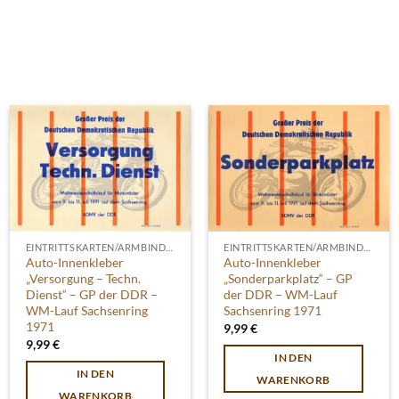
EINTRITTSKARTEN/ARMBINDEN
EINTRITTSKARTEN/ARMBINDEN
Auto-Innenkleber
Auto-Innenkleber
„Versorgung – Techn.
„Sonderparkplatz“ – GP
Dienst“ – GP der DDR –
der DDR – WM-Lauf
WM-Lauf Sachsenring
Sachsenring 1971
1971
9,99
€
9,99
€
IN DEN
IN DEN
WARENKORB
WARENKORB