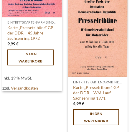
EINTRITTSKARTEN/ARMBINDEN
Karte „Pressetribüne“ GP
der DDR – 45 Jahre
Sachsenring 1972
9,99
€
IN DEN
WARENKORB
inkl. 19 % MwSt.
EINTRITTSKARTEN/ARMBINDEN
Karte „Pressetribüne“ GP
zzgl.
Versandkosten
der DDR – WM-Lauf
Sachsenring 1971
4,99
€
IN DEN
WARENKORB