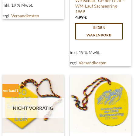
Wirtschaft“ GP der DDR –
inkl. 19 % MwSt.
WM-Lauf Sachsenring
1969
zzgl.
Versandkosten
4,99
€
IN DEN
WARENKORB
inkl. 19 % MwSt.
zzgl.
Versandkosten
verkauft
NICHT VORRÄTIG