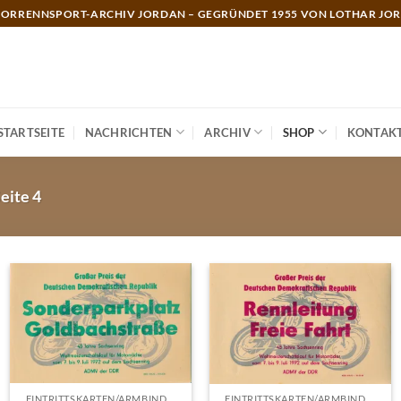
ORRENNSPORT-ARCHIV JORDAN – GEGRÜNDET 1955 VON LOTHAR JO
STARTSEITE
NACHRICHTEN
ARCHIV
SHOP
KONTAK
eite 4
EINTRITTSKARTEN/ARMBINDEN
EINTRITTSKARTEN/ARMBINDEN