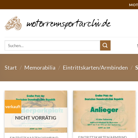
Zum
MOT
Inhalt
springen
Suchen
nach:
Start
/
Memorabilia
/
Eintrittskarten/Armbinden
/
S
verkauft
NICHT VORRÄTIG
EINTRITTSKARTEN/ARMBINDEN
EINTRITTSKARTEN/ARMBINDEN