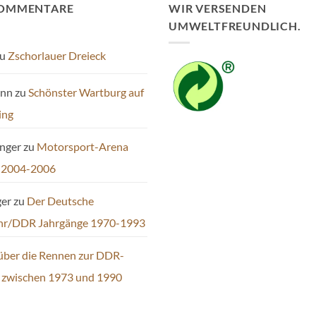
KOMMENTARE
WIR VERSENDEN
UMWELTFREUNDLICH.
u
Zschorlauer Dreieck
ann
zu
Schönster Wartburg auf
ing
inger
zu
Motorsport-Arena
 2004-2006
ger
zu
Der Deutsche
hr/DDR Jahrgänge 1970-1993
über die Rennen zur DDR-
t zwischen 1973 und 1990