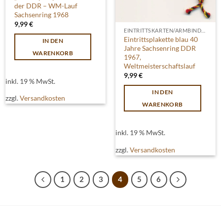
der DDR – WM-Lauf
Sachsenring 1968
9,99
€
EINTRITTSKARTEN/ARMBINDEN
Eintrittsplakette blau 40
IN DEN
Jahre Sachsenring DDR
WARENKORB
1967,
Weltmeisterschaftslauf
9,99
€
inkl. 19 % MwSt.
IN DEN
zzgl.
Versandkosten
WARENKORB
inkl. 19 % MwSt.
zzgl.
Versandkosten
1
2
3
4
5
6