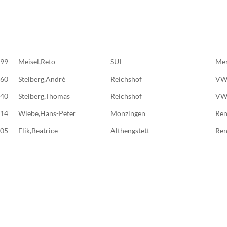
99
Meisel,Reto
SUI
Mer
60
Stelberg,André
Reichshof
VW
40
Stelberg,Thomas
Reichshof
VW 
14
Wiebe,Hans-Peter
Monzingen
Ren
05
Flik,Beatrice
Althengstett
Ren