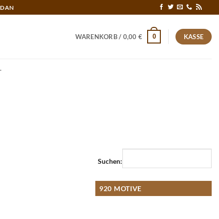
RDAN
0
WARENKORB /
0,00
€
KASSE
T
Suchen:
920 MOTIVE