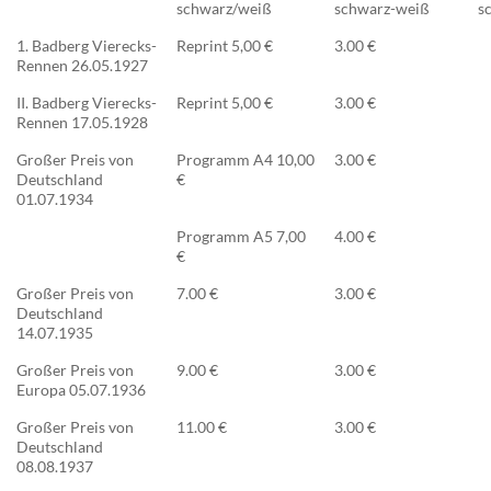
schwarz/weiß
schwarz-weiß
s
1. Badberg Vierecks-
Reprint 5,00 €
3.00 €
Rennen 26.05.1927
II. Badberg Vierecks-
Reprint 5,00 €
3.00 €
Rennen 17.05.1928
Großer Preis von
Programm A4 10,00
3.00 €
Deutschland
€
01.07.1934
Programm A5 7,00
4.00 €
€
Großer Preis von
7.00 €
3.00 €
Deutschland
14.07.1935
Großer Preis von
9.00 €
3.00 €
Europa 05.07.1936
Großer Preis von
11.00 €
3.00 €
Deutschland
08.08.1937