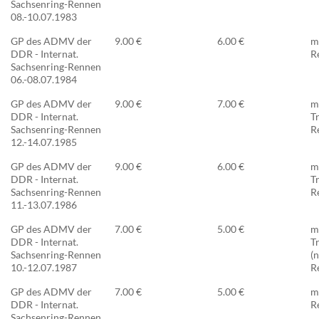
Sachsenring-Rennen
08.-10.07.1983
GP des ADMV der
9.00 €
6.00 €
m
DDR - Internat.
R
Sachsenring-Rennen
06.-08.07.1984
GP des ADMV der
9.00 €
7.00 €
m
DDR - Internat.
T
Sachsenring-Rennen
R
12.-14.07.1985
GP des ADMV der
9.00 €
6.00 €
m
DDR - Internat.
T
Sachsenring-Rennen
R
11.-13.07.1986
GP des ADMV der
7.00 €
5.00 €
m
DDR - Internat.
T
Sachsenring-Rennen
(n
10.-12.07.1987
R
GP des ADMV der
7.00 €
5.00 €
m
DDR - Internat.
R
Sachsenring-Rennen