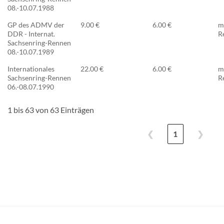
08.-10.07.1988
GP des ADMV der
9.00 €
6.00 €
m
DDR - Internat.
R
Sachsenring-Rennen
08.-10.07.1989
Internationales
22.00 €
6.00 €
m
Sachsenring-Rennen
R
06.-08.07.1990
1 bis 63 von 63 Einträgen
❮
1
❯