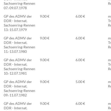
Sachsenring-Rennen
R
07.-09.07.1978
GP des ADMV der
9.00 €
6.00 €
m
DDR - Internat.
T
Sachsenring-Rennen
R
13.-15.07.1979
GP des ADMV der
9.00 €
6.00 €
m
DDR - Internat.
T
Sachsenring-Rennen
R
11.-13.07.1980
GP des ADMV der
9.00 €
6.00 €
m
DDR - Internat.
T
Sachsenring-Rennen
R
10.-12.07.1981
GP des ADMV der
9.00 €
5.00 €
m
DDR - Internat.
R
Sachsenring-Rennen
09.-11.07.1982
GP des ADMV der
9.00 €
6.00 €
m
DDR - Internat.
R