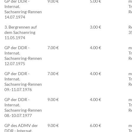
GP der DDR -
9.00 €
5.00 €
m
Internat.
T
Sachsenring-Rennen
R
14.07.1974
3. Bergrennen auf
3.00 €
R
dem Sachsenring
3
11.05.1974
GP der DDR -
7.00 €
4.00 €
m
Internat.
T
Sachsenring-Rennen
R
12.07.1975
GP der DDR -
7.00 €
4.00 €
m
Internat.
T
Sachsenring-Rennen
R
09.-11.07.1976
GP der DDR -
9.00 €
4.00 €
m
Internat.
T
Sachsenring-Rennen
R
08.-10.07.1977
GP des ADMV der
9.00 €
6.00 €
m
DDR - Internat.
T