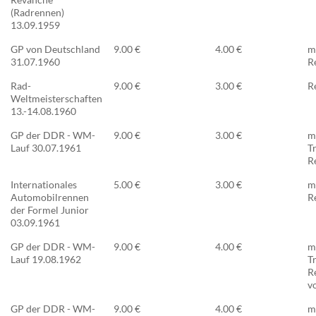
(Radrennen)
13.09.1959
GP von Deutschland
9.00 €
4.00 €
m
31.07.1960
R
Rad-
9.00 €
3.00 €
R
Weltmeisterschaften
13.-14.08.1960
GP der DDR - WM-
9.00 €
3.00 €
m
Lauf 30.07.1961
T
R
Internationales
5.00 €
3.00 €
m
Automobilrennen
R
der Formel Junior
03.09.1961
GP der DDR - WM-
9.00 €
4.00 €
m
Lauf 19.08.1962
T
R
vo
GP der DDR - WM-
9.00 €
4.00 €
m