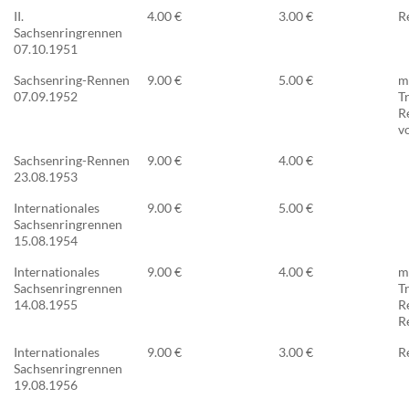
II.
4.00 €
3.00 €
R
Sachsenringrennen
07.10.1951
Sachsenring-Rennen
9.00 €
5.00 €
m
07.09.1952
T
R
vo
Sachsenring-Rennen
9.00 €
4.00 €
23.08.1953
Internationales
9.00 €
5.00 €
Sachsenringrennen
15.08.1954
Internationales
9.00 €
4.00 €
m
Sachsenringrennen
T
14.08.1955
R
R
Internationales
9.00 €
3.00 €
R
Sachsenringrennen
19.08.1956