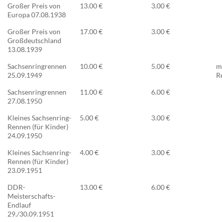
Großer Preis von
13.00 €
3.00 €
Europa 07.08.1938
Großer Preis von
17.00 €
3.00 €
Großdeutschland
13.08.1939
Sachsenringrennen
10.00 €
5.00 €
m
25.09.1949
R
Sachsenringrennen
11.00 €
6.00 €
27.08.1950
Kleines Sachsenring-
5.00 €
3.00 €
Rennen (für Kinder)
24.09.1950
Kleines Sachsenring-
4.00 €
3.00 €
Rennen (für Kinder)
23.09.1951
DDR-
13.00 €
6.00 €
Meisterschafts-
Endlauf
29./30.09.1951