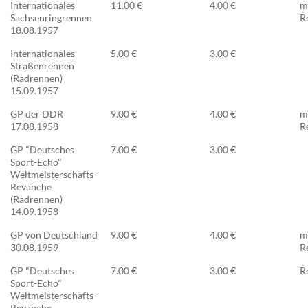
Internationales
11.00 €
4.00 €
m
Sachsenringrennen
R
18.08.1957
Internationales
5.00 €
3.00 €
Straßenrennen
(Radrennen)
15.09.1957
GP der DDR
9.00 €
4.00 €
m
17.08.1958
R
GP "Deutsches
7.00 €
3.00 €
Sport-Echo"
Weltmeisterschafts-
Revanche
(Radrennen)
14.09.1958
GP von Deutschland
9.00 €
4.00 €
m
30.08.1959
R
GP "Deutsches
7.00 €
3.00 €
R
Sport-Echo"
Weltmeisterschafts-
Revanche