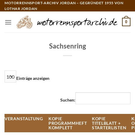
Zum
MOTORRENNSPORT-ARCHIV JORDAN – GEGRÜNDET 1955 VON
LOTHAR JORDAN
Inhalt
springen
0
Sachsenring
Einträge anzeigen
Suchen:
VERANSTALTUNG
KOPIE
KOPIE
K
PROGRAMMHEFT
TITELBLATT +
O
KOMPLETT
STARTERLISTEN
P