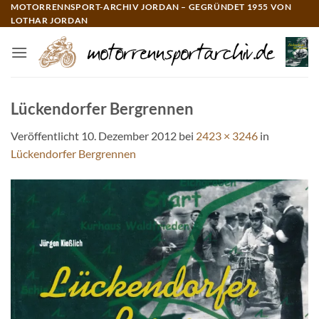
Zum
MOTORRENNSPORT-ARCHIV JORDAN – GEGRÜNDET 1955 VON
LOTHAR JORDAN
Inhalt
springen
Lückendorfer Bergrennen
Veröffentlicht
10. Dezember 2012
bei
2423 × 3246
in
Lückendorfer Bergrennen