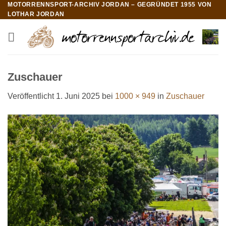
MOTORRENNSPORT-ARCHIV JORDAN – GEGRÜNDET 1955 VON
Zum
LOTHAR JORDAN
Inhalt
springen
Zuschauer
Veröffentlicht
1. Juni 2025
bei
1000 × 949
in
Zuschauer