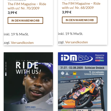
The FIM Magazine – Ride
The FIM Magazine – Ride
with us! Nr. 68/2009
with us! Nr. 70/2009
3,99
€
3,99
€
IN DEN WARENKORB
IN DEN WARENKORB
inkl. 19 % MwSt.
inkl. 19 % MwSt.
zzgl.
Versandkosten
zzgl.
Versandkosten