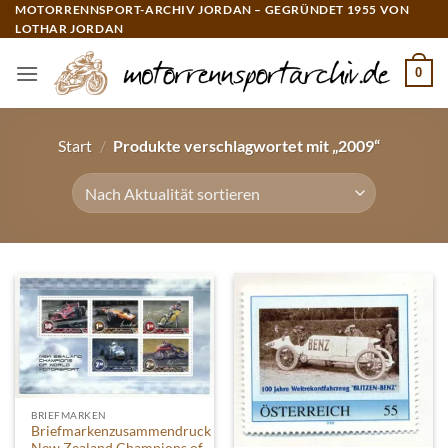
Zum
MOTORRENNSPORT-ARCHIV JORDAN – GEGRÜNDET 1955 VON
LOTHAR JORDAN
Inhalt
springen
0
Start
/
Produkte verschlagwortet mit „2009“
BRIEFMARKEN
Briefmarkenzusammendruck