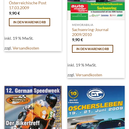
Österreichische Post
17.03.2009
9,90
€
IN DEN WARENKORB
MEMORABILIA
Sachsenring-Journal
2009/2010
inkl. 19 % MwSt.
9,90
€
zzgl.
Versandkosten
IN DEN WARENKORB
inkl. 19 % MwSt.
zzgl.
Versandkosten