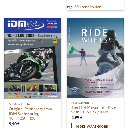
zzgl.
Versandkosten
MEMORABILIA
MEMORABILIA
The FIM Magazine – Ride
Original Rennprogramm
with us! Nr. 66/2009
IDM Sachsenring
3,99
€
19.-21.06.2009
9,90
€
IN DEN WARENKORB