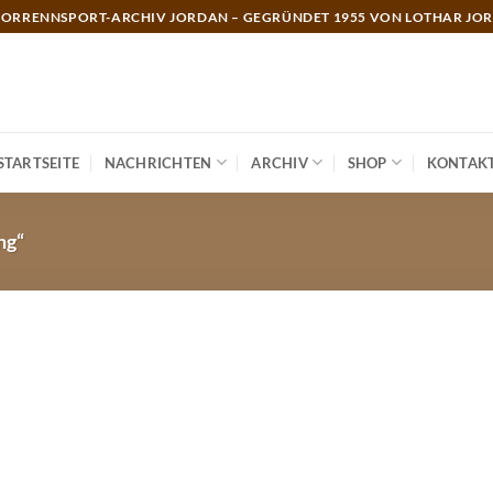
ORRENNSPORT-ARCHIV JORDAN – GEGRÜNDET 1955 VON LOTHAR JO
STARTSEITE
NACHRICHTEN
ARCHIV
SHOP
KONTAK
ng“