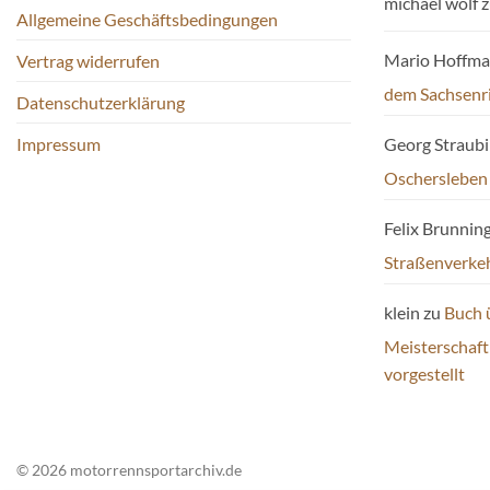
michael wolf
z
Produktseite
Allgemeine Geschäftsbedingungen
gewählt
Mario Hoffm
Vertrag widerrufen
werden
dem Sachsenr
Datenschutzerklärung
Impressum
Georg Straub
Oschersleben
Felix Brunnin
Straßenverke
klein
zu
Buch 
Meisterschaf
vorgestellt
© 2026 motorrennsportarchiv.de