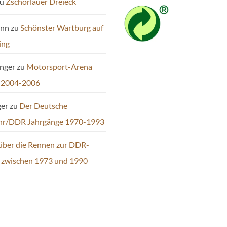
u
Zschorlauer Dreieck
ann
zu
Schönster Wartburg auf
ing
inger
zu
Motorsport-Arena
 2004-2006
ger
zu
Der Deutsche
hr/DDR Jahrgänge 1970-1993
über die Rennen zur DDR-
t zwischen 1973 und 1990