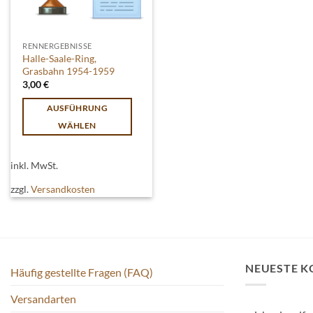
RENNERGEBNISSE
Halle-Saale-Ring,
Grasbahn 1954-1959
3,00
€
AUSFÜHRUNG
WÄHLEN
Dieses
Produkt
inkl. MwSt.
weist
zzgl.
Versandkosten
mehrere
Varianten
auf.
Die
Optionen
NEUESTE 
können
Häufig gestellte Fragen (FAQ)
auf
Versandarten
der