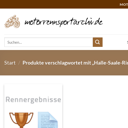
Zum
MOT
Inhalt
springen
Suchen
nach:
Start
/
Produkte verschlagwortet mit „Halle-Saale-Ri