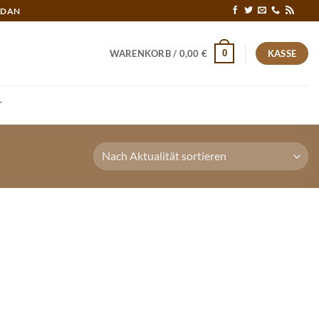
RDAN
0
WARENKORB /
0,00
€
KASSE
T