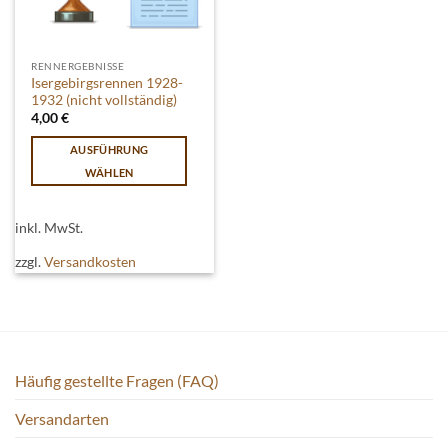
RENNERGEBNISSE
Isergebirgsrennen 1928-
1932 (nicht vollständig)
4,00
€
AUSFÜHRUNG
WÄHLEN
Dieses
Produkt
inkl. MwSt.
weist
mehrere
zzgl.
Versandkosten
Varianten
auf.
Die
Optionen
können
Häufig gestellte Fragen (FAQ)
auf
der
Versandarten
Produktseite
gewählt