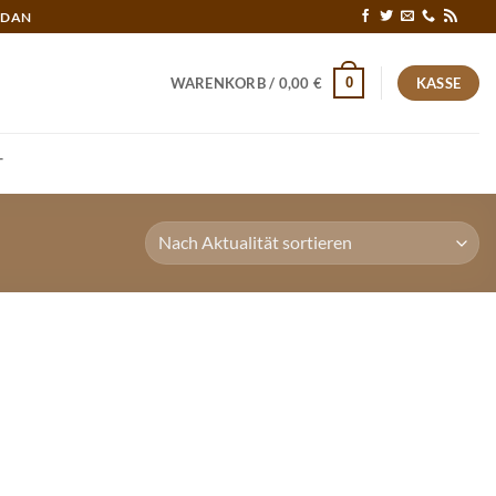
RDAN
0
WARENKORB /
0,00
€
KASSE
T