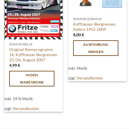
RENNERGEBNISSE
Kyffhäuser-Bergrennen,
Kelbra 1952-2009
8,00
€
MEMORABILIA
AUSFÜHRUNG
Original Rennprogramm
WÄHLEN
16. Kyffhäuser Bergrennen
Dieses
25./26. August 2007
4,99
€
Produkt
inkl. MwSt.
weist
IN DEN
zzgl.
Versandkosten
mehrere
WARENKORB
Varianten
auf.
Die
inkl. 19 % MwSt.
Optionen
zzgl.
Versandkosten
können
auf
der