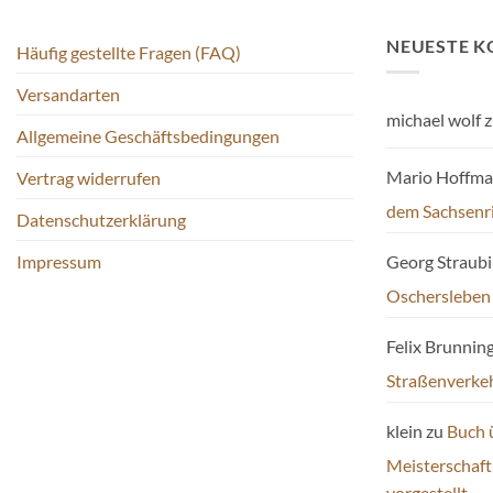
Produktseite
gewählt
NEUESTE 
Häufig gestellte Fragen (FAQ)
werden
Versandarten
michael wolf
z
Allgemeine Geschäftsbedingungen
Mario Hoffm
Vertrag widerrufen
dem Sachsenr
Datenschutzerklärung
Impressum
Georg Straub
Oschersleben
Felix Brunnin
Straßenverke
klein
zu
Buch 
Meisterschaf
vorgestellt