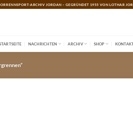
ORRENNSPORT-ARCHIV JORDAN – GEGRÜNDET 1955 VON LOTHAR JO
STARTSEITE
NACHRICHTEN
ARCHIV
SHOP
KONTAK
rgrennen“