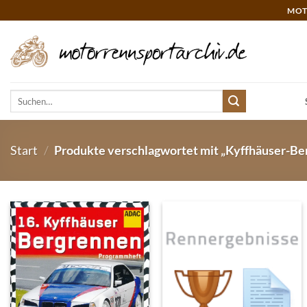
Zum
MOT
Inhalt
springen
Suchen
nach:
Start
/
Produkte verschlagwortet mit „Kyffhäuser-Be