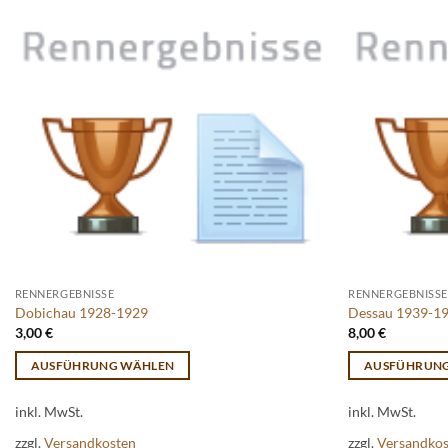
RENNERGEBNISSE
RENNERGEBNISSE
Dobichau 1928-1929
Dessau 1939-1
3,00
€
8,00
€
AUSFÜHRUNG WÄHLEN
AUSFÜHRUN
Dieses
Dieses
inkl. MwSt.
inkl. MwSt.
Produkt
Produkt
weist
weist
zzgl.
Versandkosten
zzgl.
Versandko