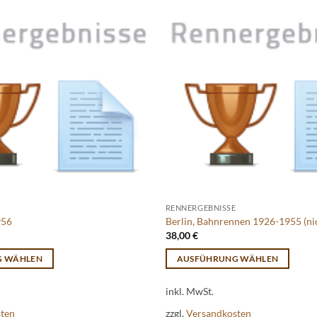
RENNERGEBNISSE
956
Berlin, Bahnrennen 1926-1955 (nic
38,00
€
G WÄHLEN
AUSFÜHRUNG WÄHLEN
Dieses
inkl. MwSt.
Produkt
weist
sten
zzgl.
Versandkosten