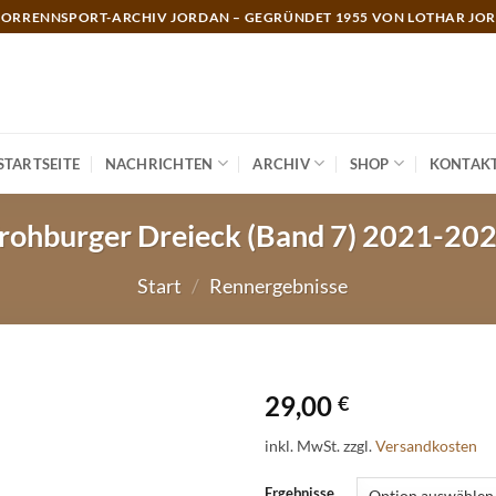
ORRENNSPORT-ARCHIV JORDAN – GEGRÜNDET 1955 VON LOTHAR JO
STARTSEITE
NACHRICHTEN
ARCHIV
SHOP
KONTAK
rohburger Dreieck (Band 7) 2021-20
Start
/
Rennergebnisse
29,00
€
inkl. MwSt.
zzgl.
Versandkosten
Ergebnisse