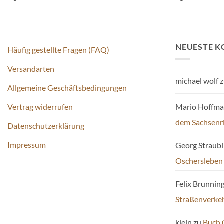
mehrere
mehrere
Varianten
Varianten
auf.
auf.
Die
Die
NEUESTE 
Häufig gestellte Fragen (FAQ)
Optionen
Optionen
können
können
Versandarten
auf
auf
michael wolf
z
der
der
Allgemeine Geschäftsbedingungen
Produktseite
Produktseite
Mario Hoffm
Vertrag widerrufen
gewählt
gewählt
werden
werden
dem Sachsenr
Datenschutzerklärung
Impressum
Georg Straub
Oschersleben
Felix Brunnin
Straßenverke
klein
zu
Buch 