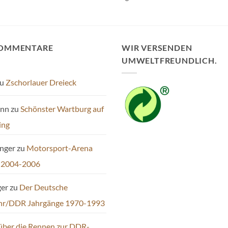
mehrere
Varianten
auf.
Die
KOMMENTARE
WIR VERSENDEN
Optionen
UMWELTFREUNDLICH.
können
auf
u
Zschorlauer Dreieck
der
Produktseite
ann
zu
Schönster Wartburg auf
gewählt
werden
ing
inger
zu
Motorsport-Arena
 2004-2006
ger
zu
Der Deutsche
hr/DDR Jahrgänge 1970-1993
über die Rennen zur DDR-