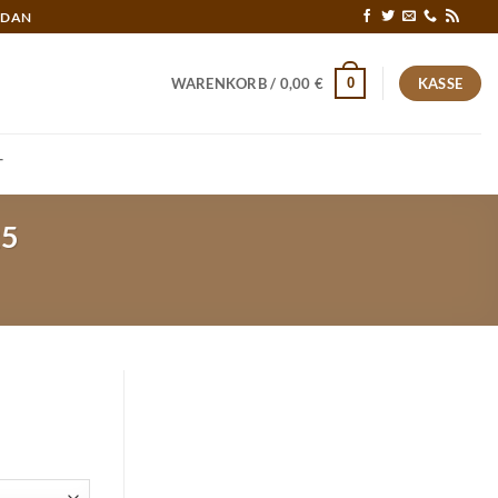
RDAN
0
WARENKORB /
0,00
€
KASSE
T
25