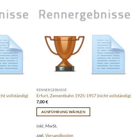
RENNERGEBNISSE
ht vollständig)
Erfurt, Zementbahn 1925-1957 (nicht vollständig)
7,00
€
AUSFÜHRUNG WÄHLEN
Dieses
inkl. MwSt.
Produkt
weist
zzgl.
Versandkosten