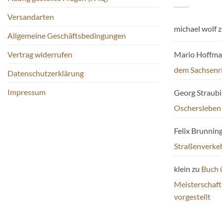
können
können
Versandarten
auf
auf
michael wolf
z
der
der
Allgemeine Geschäftsbedingungen
Produktseite
Produktseite
Mario Hoffm
Vertrag widerrufen
gewählt
gewählt
werden
werden
dem Sachsenr
Datenschutzerklärung
Impressum
Georg Straub
Oschersleben
Felix Brunnin
Straßenverke
klein
zu
Buch 
Meisterschaf
vorgestellt