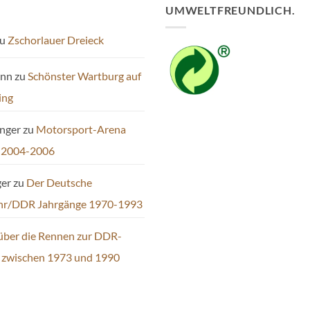
UMWELTFREUNDLICH.
können
auf
u
Zschorlauer Dreieck
der
Produktseite
ann
zu
Schönster Wartburg auf
gewählt
werden
ing
inger
zu
Motorsport-Arena
 2004-2006
ger
zu
Der Deutsche
hr/DDR Jahrgänge 1970-1993
über die Rennen zur DDR-
t zwischen 1973 und 1990