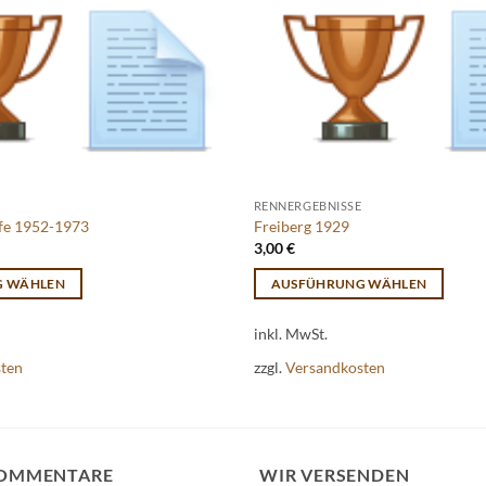
RENNERGEBNISSE
ife 1952-1973
Freiberg 1929
3,00
€
G WÄHLEN
AUSFÜHRUNG WÄHLEN
Dieses
inkl. MwSt.
Produkt
weist
sten
zzgl.
Versandkosten
mehrere
Varianten
auf.
Die
KOMMENTARE
WIR VERSENDEN
Optionen