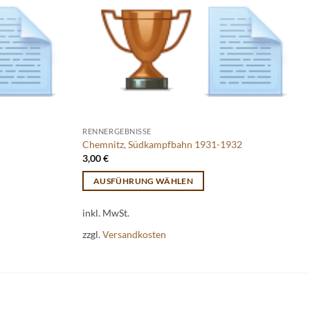
RENNERGEBNISSE
Chemnitz, Südkampfbahn 1931-1932
3,00
€
AUSFÜHRUNG WÄHLEN
Dieses
inkl. MwSt.
Produkt
weist
zzgl.
Versandkosten
mehrere
Varianten
auf.
Die
Optionen