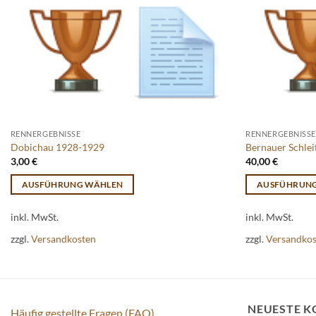
RENNERGEBNISSE
RENNERGEBNISSE
Dobichau 1928-1929
Bernauer Schle
3,00
€
40,00
€
AUSFÜHRUNG WÄHLEN
AUSFÜHRUN
Dieses
Dieses
inkl. MwSt.
inkl. MwSt.
Produkt
Produkt
weist
weist
zzgl.
Versandkosten
zzgl.
Versandko
mehrere
mehrere
Varianten
Varianten
auf.
auf.
Die
Die
NEUESTE 
Häufig gestellte Fragen (FAQ)
Optionen
Optionen