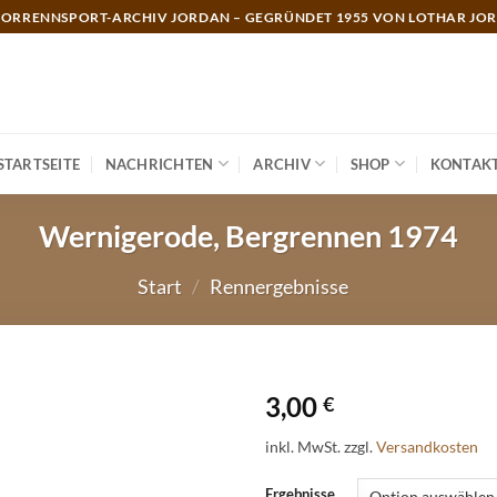
ORRENNSPORT-ARCHIV JORDAN – GEGRÜNDET 1955 VON LOTHAR JO
STARTSEITE
NACHRICHTEN
ARCHIV
SHOP
KONTAK
Wernigerode, Bergrennen 1974
Start
/
Rennergebnisse
3,00
€
inkl. MwSt.
zzgl.
Versandkosten
Ergebnisse