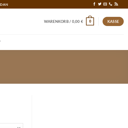
RDAN
0
WARENKORB /
0,00
€
KASSE
T