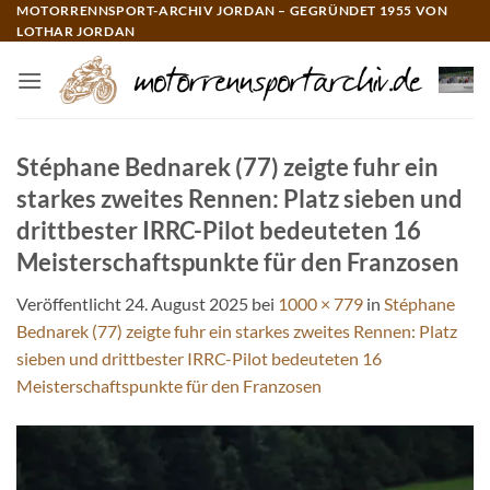
Zum
MOTORRENNSPORT-ARCHIV JORDAN – GEGRÜNDET 1955 VON
LOTHAR JORDAN
Inhalt
springen
Stéphane Bednarek (77) zeigte fuhr ein
starkes zweites Rennen: Platz sieben und
drittbester IRRC-Pilot bedeuteten 16
Meisterschaftspunkte für den Franzosen
Veröffentlicht
24. August 2025
bei
1000 × 779
in
Stéphane
Bednarek (77) zeigte fuhr ein starkes zweites Rennen: Platz
sieben und drittbester IRRC-Pilot bedeuteten 16
Meisterschaftspunkte für den Franzosen