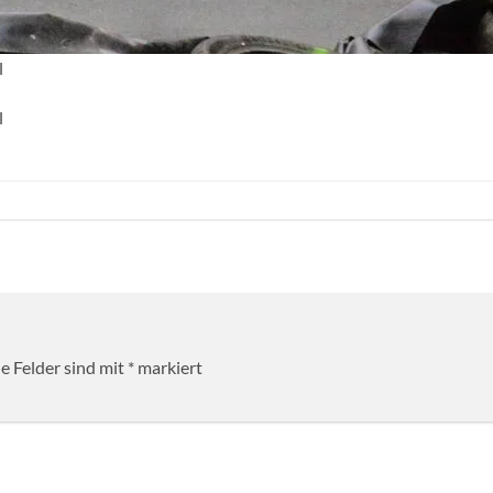
l
l
he Felder sind mit
*
markiert