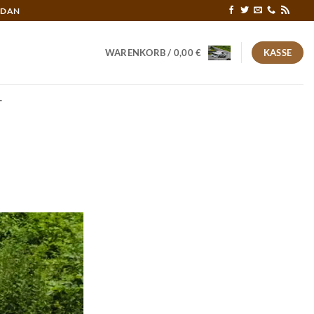
RDAN
WARENKORB /
0,00
€
KASSE
T