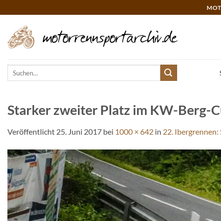
Zum
MOT
Inhalt
springen
Suchen
nach:
Starker zweiter Platz im KW-Berg-C
Veröffentlicht
25. Juni 2017
bei
1000 × 642
in
22. Ibergrennen: