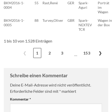
BKM2016-1-
55
Rast,René
GER
Spark-
Porträt
0004
Aguri
im
Wagen
BKM2016-1-
88
Turvey,Oliver
GBR
Spark-
Wagen in
0005
NEXTEV
der Box
TCR
1 bis 10 von 1.528 Einträgen
❮
1
2
3
153
❯
…
Schreibe einen Kommentar
Deine E-Mail-Adresse wird nicht veröffentlicht.
Erforderliche Felder sind mit
*
markiert
Kommentar
*