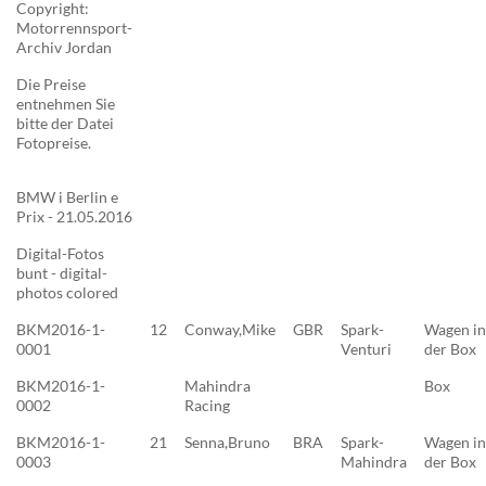
Copyright:
Motorrennsport-
Archiv Jordan
Die Preise
entnehmen Sie
bitte der Datei
Fotopreise.
BMW i Berlin e
Prix - 21.05.2016
Digital-Fotos
bunt - digital-
photos colored
BKM2016-1-
12
Conway,Mike
GBR
Spark-
Wagen in
0001
Venturi
der Box
BKM2016-1-
Mahindra
Box
0002
Racing
BKM2016-1-
21
Senna,Bruno
BRA
Spark-
Wagen in
0003
Mahindra
der Box