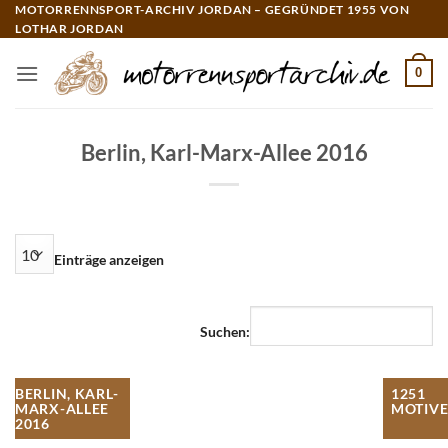
Zum
MOTORRENNSPORT-ARCHIV JORDAN – GEGRÜNDET 1955 VON
LOTHAR JORDAN
Inhalt
springen
0
Berlin, Karl-Marx-Allee 2016
Einträge anzeigen
Suchen:
BERLIN, KARL-
1251
MARX-ALLEE
MOTIV
2016