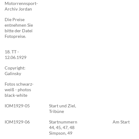
Motorrennsport-
Archiv Jordan
Die Preise
entnehmen Sie
bitte der Datei
Fotopreise.
18. TT -
12.06.1929
Copyright:
Galinsky
Fotos schwarz-
weiß - photos
black-white
IOM1929-05
Start und Ziel,
Tribüne
IOM1929-06
Startnummern
Am Start
44, 45, 47, 48
Simpson, 49