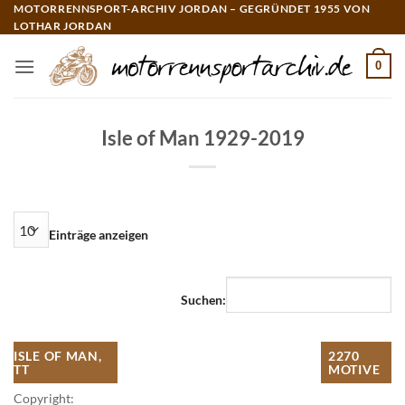
Zum
MOTORRENNSPORT-ARCHIV JORDAN – GEGRÜNDET 1955 VON
LOTHAR JORDAN
Inhalt
springen
0
Isle of Man 1929-2019
Einträge anzeigen
Suchen:
ISLE OF MAN,
2270
TT
MOTIVE
Copyright: