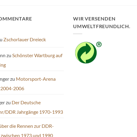
KOMMENTARE
WIR VERSENDEN
UMWELTFREUNDLICH.
u
Zschorlauer Dreieck
ann
zu
Schönster Wartburg auf
ing
inger
zu
Motorsport-Arena
 2004-2006
ger
zu
Der Deutsche
hr/DDR Jahrgänge 1970-1993
über die Rennen zur DDR-
t zwischen 1973 und 1990