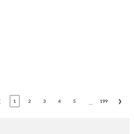
❮
1
2
3
4
5
199
❯
…