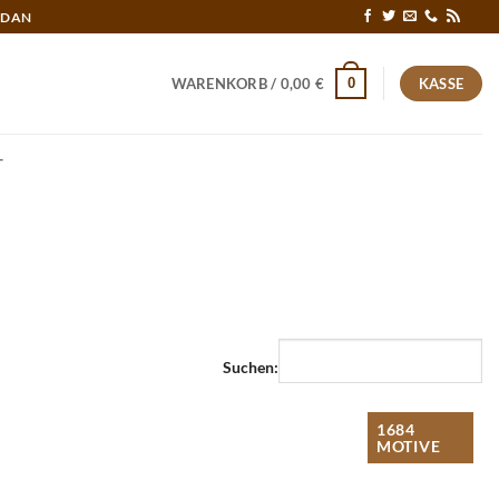
RDAN
0
WARENKORB /
0,00
€
KASSE
T
Suchen:
1684
MOTIVE