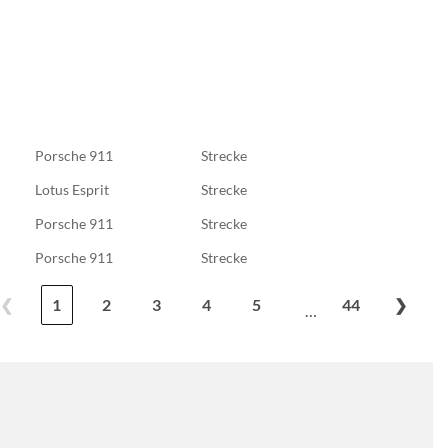
Porsche 911
Strecke
Lotus Esprit
Strecke
Porsche 911
Strecke
Porsche 911
Strecke
❮
1
2
3
4
5
44
❯
…