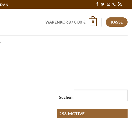
RDAN
0
WARENKORB /
0,00
€
KASSE
T
Suchen:
298 MOTIVE