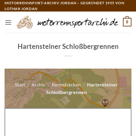
Zum
MOTORRENNSPORT-ARCHIV JORDAN – GEGRÜNDET 1955 VON
LOTHAR JORDAN
Inhalt
springen
0
Hartensteiner Schloßbergrennen
Start
/
Archiv
/
Rennstrecken
/
Hartensteiner
Schloßbergrennen