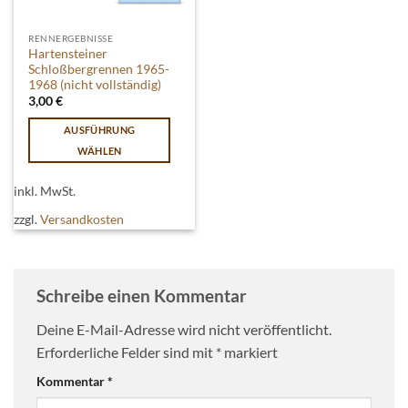
RENNERGEBNISSE
Hartensteiner
Schloßbergrennen 1965-
1968 (nicht vollständig)
3,00
€
AUSFÜHRUNG
WÄHLEN
Dieses
Produkt
inkl. MwSt.
weist
zzgl.
Versandkosten
mehrere
Varianten
auf.
Die
Schreibe einen Kommentar
Optionen
können
Deine E-Mail-Adresse wird nicht veröffentlicht.
auf
Erforderliche Felder sind mit
*
markiert
der
Kommentar
*
Produktseite
gewählt