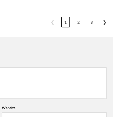
❮
1
2
3
❯
Website