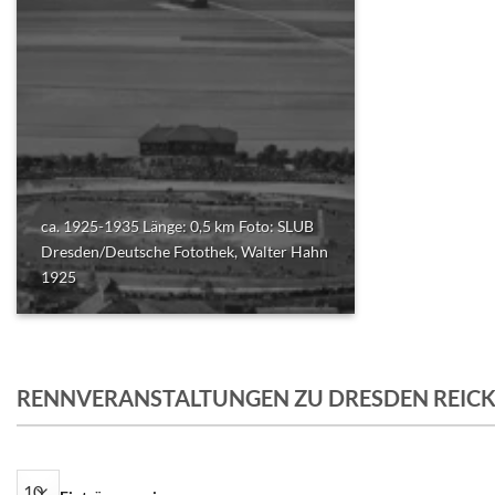
ca. 1925-1935 Länge: 0,5 km Foto: SLUB
Dresden/Deutsche Fotothek, Walter Hahn
1925
RENNVERANSTALTUNGEN ZU DRESDEN REIC