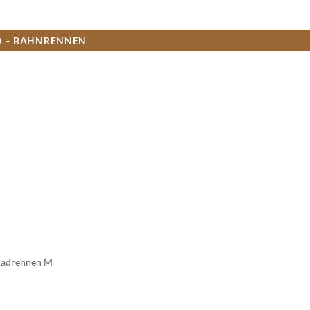
D – BAHNRENNEN
 Radrennen M