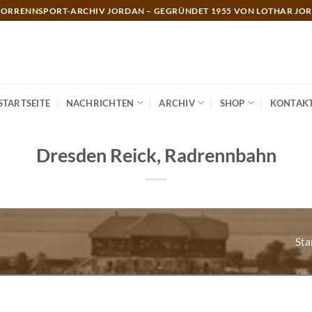
ORRENNSPORT-ARCHIV JORDAN – GEGRÜNDET 1955 VON LOTHAR JO
STARTSEITE
NACHRICHTEN
ARCHIV
SHOP
KONTAK
Dresden Reick, Radrennbahn
Sta