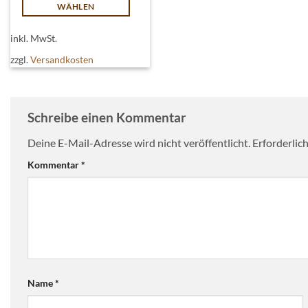
WÄHLEN
Dieses
inkl. MwSt.
Produkt
weist
zzgl.
Versandkosten
mehrere
Varianten
auf.
Schreibe einen Kommentar
Die
Optionen
Deine E-Mail-Adresse wird nicht veröffentlicht.
Erforderlic
können
Kommentar
*
auf
der
Produktseite
gewählt
werden
Name
*