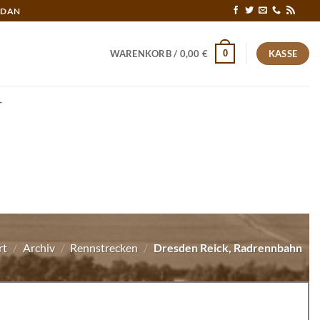
RDAN
0
WARENKORB /
0,00
€
KASSE
T
rt
/
Archiv
/
Rennstrecken
/
Dresden Reick, Radrennbahn