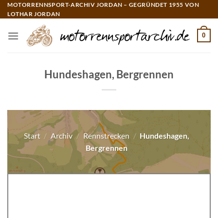
Zum
MOTORRENNSPORT-ARCHIV JORDAN – GEGRÜNDET 1955 VON
LOTHAR JORDAN
Inhalt
springen
0
Hundeshagen, Bergrennen
Start
/
Archiv
/
Rennstrecken
/
Hundeshagen,
Bergrennen