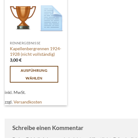
RENNERGEBNISSE
Kapellenbergrennen 1924-
1928 (nicht vollständig)
3,00
€
AUSFÜHRUNG
WÄHLEN
Dieses
inkl. MwSt.
Produkt
weist
zzgl.
Versandkosten
mehrere
Varianten
auf.
Schreibe einen Kommentar
Die
Optionen