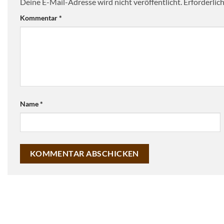
Deine E-Mail-Adresse wird nicht veröffentlicht.
Erforderlic
können
Kommentar
*
auf
der
Produktseite
gewählt
werden
Name
*