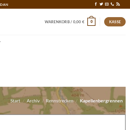
RDAN
0
WARENKORB /
0,00
€
KASSE
T
Start
/
Archiv
/
Rennstrecken
/
Kapellenbergrennen