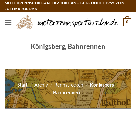
Zum
MOTORRENNSPORT-ARCHIV JORDAN – GEGRÜNDET 1955 VON
LOTHAR JORDAN
Inhalt
springen
0
Königsberg, Bahnrennen
Start
/
Archiv
/
Rennstrecken
/
Königsberg,
Bahnrennen