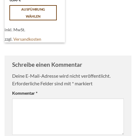
AUSFÜHRUNG
WÄHLEN
Dieses
Produkt
inkl. MwSt.
weist
zzgl.
Versandkosten
mehrere
Varianten
auf.
Die
Schreibe einen Kommentar
Optionen
können
Deine E-Mail-Adresse wird nicht veröffentlicht.
auf
Erforderliche Felder sind mit
*
markiert
der
Kommentar
*
Produktseite
gewählt
werden