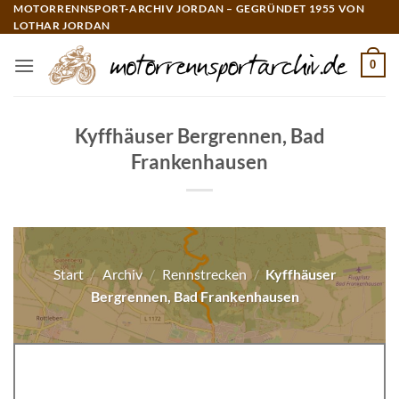
Zum
MOTORRENNSPORT-ARCHIV JORDAN – GEGRÜNDET 1955 VON
LOTHAR JORDAN
Inhalt
springen
0
Kyffhäuser Bergrennen, Bad
Frankenhausen
Start
/
Archiv
/
Rennstrecken
/
Kyffhäuser
Bergrennen, Bad Frankenhausen