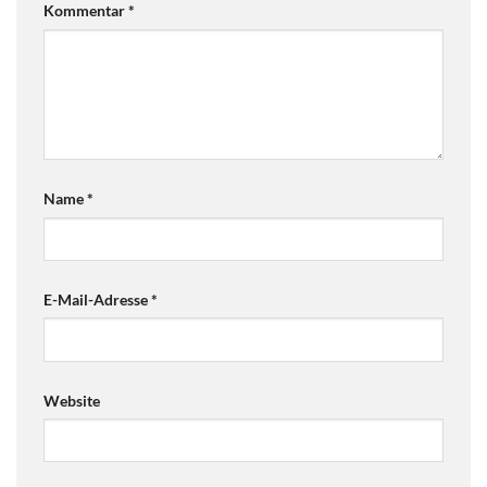
Kommentar
*
Produktseite
gewählt
werden
Name
*
E-Mail-Adresse
*
Website