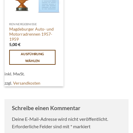
RENNERGEBNISSE
Magdeburger Auto- und
Motorradrennen 1957-
1959
5,00
€
AUSFÜHRUNG
WÄHLEN
Dieses
Produkt
inkl. MwSt.
weist
zzgl.
Versandkosten
mehrere
Varianten
auf.
Die
Schreibe einen Kommentar
Optionen
können
Deine E-Mail-Adresse wird nicht veröffentlicht.
auf
Erforderliche Felder sind mit
*
markiert
der