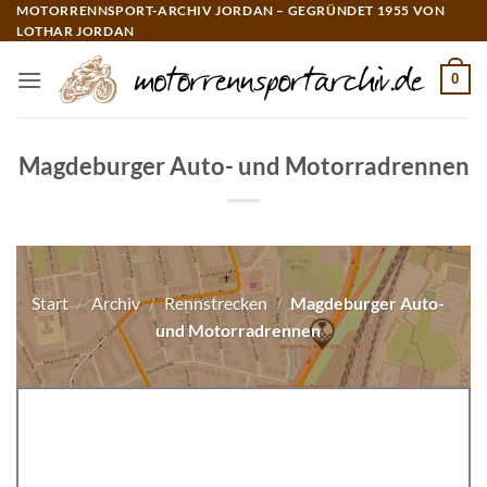
Zum
MOTORRENNSPORT-ARCHIV JORDAN – GEGRÜNDET 1955 VON
LOTHAR JORDAN
Inhalt
springen
0
Magdeburger Auto- und Motorradrennen
Start
/
Archiv
/
Rennstrecken
/
Magdeburger Auto-
und Motorradrennen