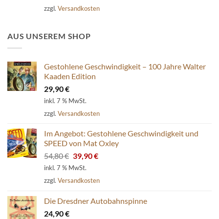
war:
ist:
zzgl.
Versandkosten
54,80 €
39,90 €.
AUS UNSEREM SHOP
Gestohlene Geschwindigkeit – 100 Jahre Walter
Kaaden Edition
29,90
€
inkl. 7 % MwSt.
zzgl.
Versandkosten
Im Angebot: Gestohlene Geschwindigkeit und
SPEED von Mat Oxley
Ursprünglicher
Aktueller
54,80
€
39,90
€
Preis
Preis
inkl. 7 % MwSt.
war:
ist:
zzgl.
Versandkosten
54,80 €
39,90 €.
Die Dresdner Autobahnspinne
24,90
€