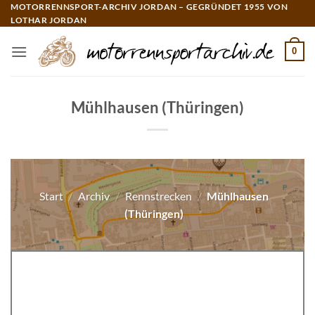
Zum
MOTORRENNSPORT-ARCHIV JORDAN – GEGRÜNDET 1955 VON
LOTHAR JORDAN
Inhalt
springen
0
Mühlhausen (Thüringen)
Start
/
Archiv
/
Rennstrecken
/
Mühlhausen
(Thüringen)