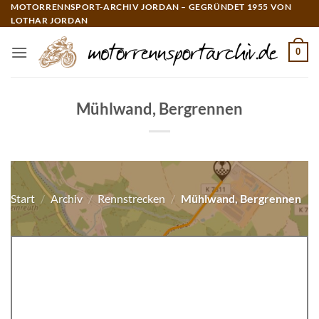
Zum
MOTORRENNSPORT-ARCHIV JORDAN – GEGRÜNDET 1955 VON
LOTHAR JORDAN
Inhalt
springen
0
Mühlwand, Bergrennen
Start
/
Archiv
/
Rennstrecken
/
Mühlwand, Bergrennen