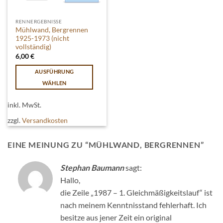
RENNERGEBNISSE
Mühlwand, Bergrennen
1925-1973 (nicht
vollständig)
6,00
€
AUSFÜHRUNG
WÄHLEN
Dieses
Produkt
inkl. MwSt.
weist
zzgl.
Versandkosten
mehrere
Varianten
EINE MEINUNG ZU “
MÜHLWAND, BERGRENNEN
”
auf.
Die
Stephan Baumann
sagt:
Optionen
können
Hallo,
auf
die Zeile „1987 – 1. Gleichmäßigkeitslauf“ ist
der
nach meinem Kenntnisstand fehlerhaft. Ich
Produktseite
besitze aus jener Zeit ein original
gewählt