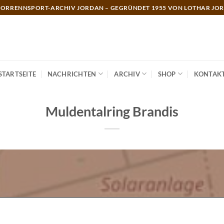
ORRENNSPORT-ARCHIV JORDAN – GEGRÜNDET 1955 VON LOTHAR JO
STARTSEITE
NACHRICHTEN
ARCHIV
SHOP
KONTAK
Muldentalring Brandis