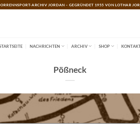
ORRENNSPORT-ARCHIV JORDAN – GEGRÜNDET 1955 VON LOTHAR JO
STARTSEITE
NACHRICHTEN
ARCHIV
SHOP
KONTAK
Pößneck