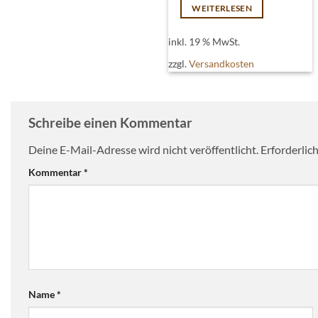
WEITERLESEN
Varianten
auf.
inkl. 19 % MwSt.
Die
Optionen
zzgl.
Versandkosten
können
auf
der
Schreibe einen Kommentar
Produktseite
gewählt
Deine E-Mail-Adresse wird nicht veröffentlicht.
Erforderlic
werden
Kommentar
*
Name
*