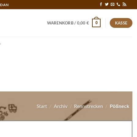
RDAN
0
WARENKORB /
0,00
€
KASSE
T
Start
/
Archiv
/
Rennstrecken
/
Pößneck