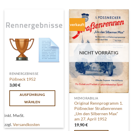
verkauft
NICHT VORRÄTIG
RENNERGEBNISSE
Pößneck 1952
3,00
€
AUSFÜHRUNG
MEMORABILIA
WÄHLEN
Original Rennprogramm 1.
Pößnecker Straßenrennen
Dieses
„Um den Silbernen Max“
inkl. MwSt.
Produkt
am 27. April 1952
weist
zzgl.
Versandkosten
19,90
€
mehrere