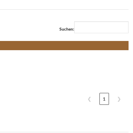
Suchen:
❮
1
❯