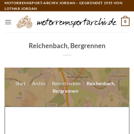
Zum
MOTORRENNSPORT-ARCHIV JORDAN – GEGRÜNDET 1955 VON
LOTHAR JORDAN
Inhalt
springen
0
Reichenbach, Bergrennen
Start
/
Archiv
/
Rennstrecken
/
Reichenbach,
Bergrennen