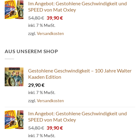
Im Angebot: Gestohlene Geschwindigkeit und
SPEED von Mat Oxley
Ursprünglicher
Aktueller
54,80
€
39,90
€
Preis
Preis
inkl. 7 % MwSt.
war:
ist:
zzgl.
Versandkosten
54,80 €
39,90 €.
AUS UNSEREM SHOP
Gestohlene Geschwindigkeit – 100 Jahre Walter
Kaaden Edition
29,90
€
inkl. 7 % MwSt.
zzgl.
Versandkosten
Im Angebot: Gestohlene Geschwindigkeit und
SPEED von Mat Oxley
Ursprünglicher
Aktueller
54,80
€
39,90
€
Preis
Preis
inkl. 7 % MwSt.