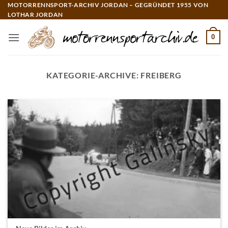
Zum
MOTORRENNSPORT-ARCHIV JORDAN – GEGRÜNDET 1955 VON
LOTHAR JORDAN
Inhalt
springen
0
KATEGORIE-ARCHIVE:
FREIBERG