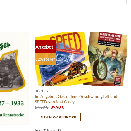
Angebot!
32% sparen
BÜCHER
Im Angebot: Gestohlene Geschwindigkeit und
SPEED von Mat Oxley
Ursprünglicher
Aktueller
54,80
€
39,90
€
Preis
Preis
war:
ist:
IN DEN WARENKORB
54,80 €
39,90 €.
inkl. 7 % MwSt.