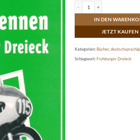
Die Motorradrennen auf dem Fro
IN DEN WARENKO
JETZT KAUFEN
Kategorien:
Bücher
,
deutschsprachig
Schlagwort:
Frohburger Dreieck