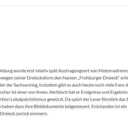
ohburg wurde erst relativ spät Austragungsort von Motorradrenns
 wegen seiner Dreiecksform den Namen „Frohburger Dreieck“ erhie
oder der Sachsenring, trotzdem gibt es auch heute noch viele Fans
cher ist einer von ihnen. Akribisch hat er Ereignisse und Ergebn
tion Lokalpatriotismus gewürzt. Da spürt der Leser förmlich das
 haben dazu ihre Bilddokumente beigesteuert. Entstanden ist ein 
Dreieck zurück erinnern.