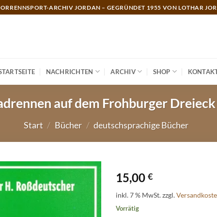
ORRENNSPORT-ARCHIV JORDAN – GEGRÜNDET 1955 VON LOTHAR JO
STARTSEITE
NACHRICHTEN
ARCHIV
SHOP
KONTAK
adrennen auf dem Frohburger Dreiec
Start
/
Bücher
/
deutschsprachige Bücher
15,00
€
inkl. 7 % MwSt.
zzgl.
Versandkost
Vorrätig