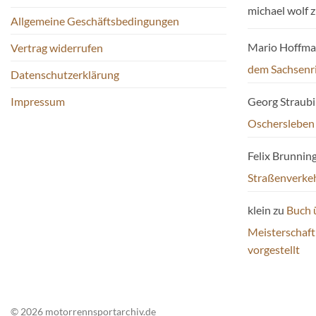
michael wolf
z
Allgemeine Geschäftsbedingungen
Mario Hoffm
Vertrag widerrufen
dem Sachsenr
Datenschutzerklärung
Impressum
Georg Straub
Oschersleben
Felix Brunnin
Straßenverke
klein
zu
Buch 
Meisterschaf
vorgestellt
© 2026 motorrennsportarchiv.de