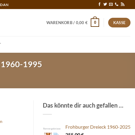
RDAN
0
WARENKORB /
0,00
€
KASSE
T
k 1960-1995
Das könnte dir auch gefallen …
en
Frohburger Dreieck 1960-2025
255,00
€