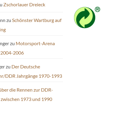
u
Zschorlauer Dreieck
ann
zu
Schönster Wartburg auf
ing
inger
zu
Motorsport-Arena
 2004-2006
ger
zu
Der Deutsche
hr/DDR Jahrgänge 1970-1993
über die Rennen zur DDR-
t zwischen 1973 und 1990