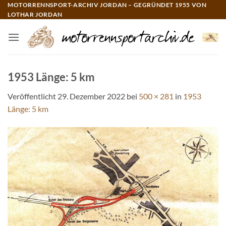
Zum
MOTORRENNSPORT-ARCHIV JORDAN – GEGRÜNDET 1955 VON
LOTHAR JORDAN
Inhalt
springen
1953 Länge: 5 km
Veröffentlicht
29. Dezember 2022
bei
500 × 281
in
1953
Länge: 5 km