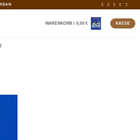
ORDAN
WARENKORB /
0,00
€
KASSE
T