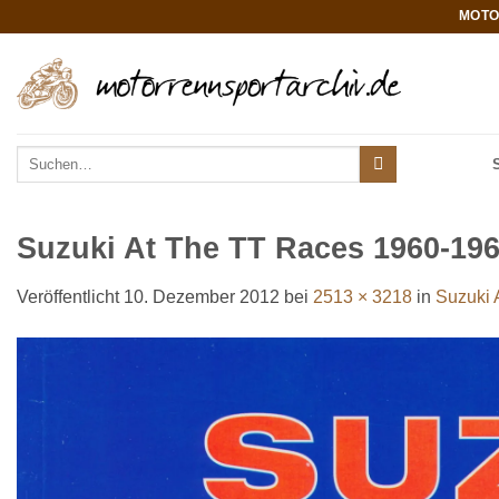
Zum
MOTO
Inhalt
springen
Suchen
nach:
Suzuki At The TT Races 1960-19
Veröffentlicht
10. Dezember 2012
bei
2513 × 3218
in
Suzuki 