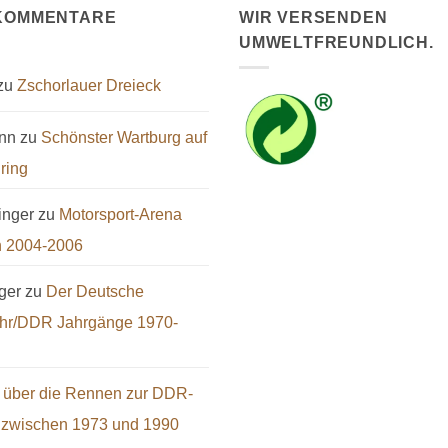
KOMMENTARE
WIR VERSENDEN
UMWELTFREUNDLICH.
zu
Zschorlauer Dreieck
nn
zu
Schönster Wartburg auf
ring
inger
zu
Motorsport-Arena
n 2004-2006
ger
zu
Der Deutsche
ehr/DDR Jahrgänge 1970-
 über die Rennen zur DDR-
t zwischen 1973 und 1990