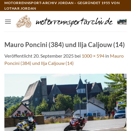
Zum
MOTORRENNSPORT-ARCHIV JORDAN – GEGRÜNDET 1955 VON
LOTHAR JORDAN
Inhalt
springen
Mauro Poncini (384) und Ilja Caljouw (14)
Veröffentlicht
20. September 2025
bei
1000 × 594
in
Mauro
Poncini (384) und Ilja Caljouw (14)