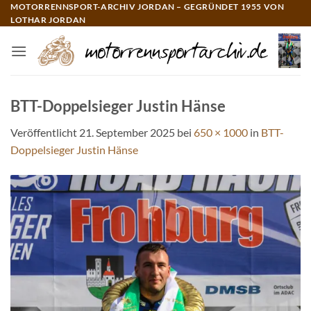
Zum
MOTORRENNSPORT-ARCHIV JORDAN – GEGRÜNDET 1955 VON
LOTHAR JORDAN
Inhalt
springen
BTT-Doppelsieger Justin Hänse
Veröffentlicht
21. September 2025
bei
650 × 1000
in
BTT-
Doppelsieger Justin Hänse