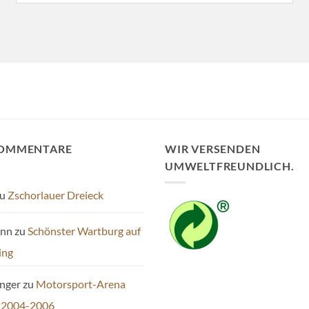
KOMMENTARE
WIR VERSENDEN
UMWELTFREUNDLICH.
u
Zschorlauer Dreieck
ann
zu
Schönster Wartburg auf
ing
inger
zu
Motorsport-Arena
 2004-2006