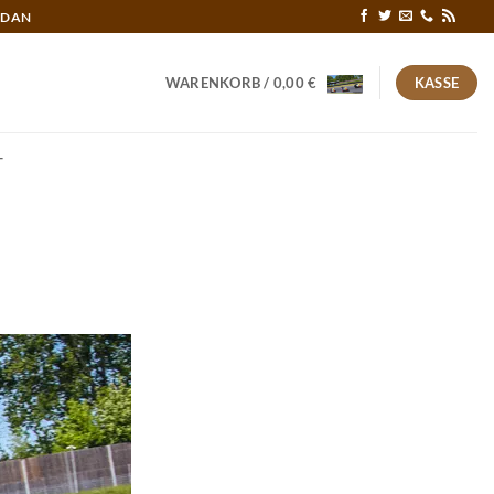
RDAN
WARENKORB /
0,00
€
KASSE
T