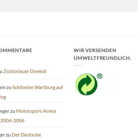
KOMMENTARE
WIR VERSENDEN
UMWELTFREUNDLICH.
u
Zschorlauer Dreieck
ann
zu
Schönster Wartburg auf
ing
inger
zu
Motorsport-Arena
 2004-2006
ger
zu
Der Deutsche