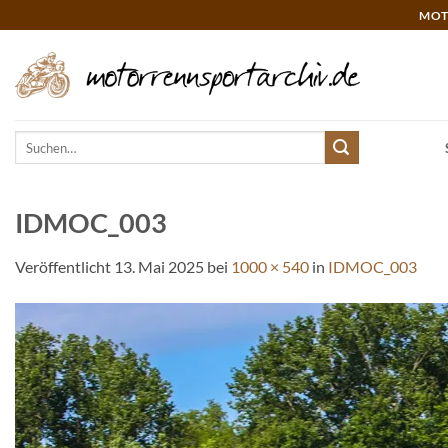
Zum
MOT
Inhalt
springen
Suchen
nach:
IDMOC_003
Veröffentlicht
13. Mai 2025
bei
1000 × 540
in
IDMOC_003