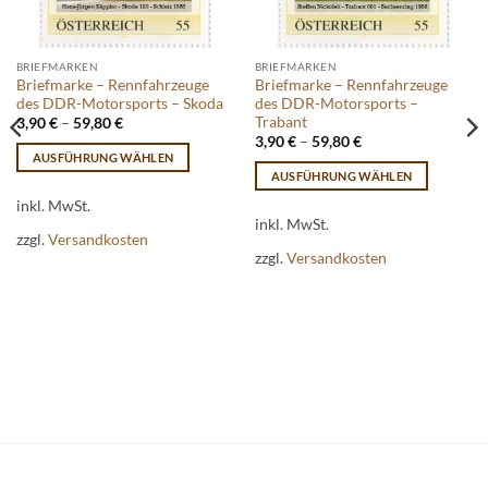
BRIEFMARKEN
BRIEFMARKEN
Briefmarke – Rennfahrzeuge
Briefmarke – Rennfahrzeuge
des DDR-Motorsports – Skoda
des DDR-Motorsports –
Trabant
3,90
€
–
59,80
€
3,90
€
–
59,80
€
AUSFÜHRUNG WÄHLEN
AUSFÜHRUNG WÄHLEN
Dieses
Dieses
Produkt
inkl. MwSt.
Produkt
inkl. MwSt.
weist
zzgl.
Versandkosten
weist
mehrere
zzgl.
Versandkosten
mehrere
Varianten
Varianten
auf.
auf.
Die
Die
Optionen
Optionen
können
können
auf
auf
der
der
Produktseite
Produktseite
gewählt
gewählt
werden