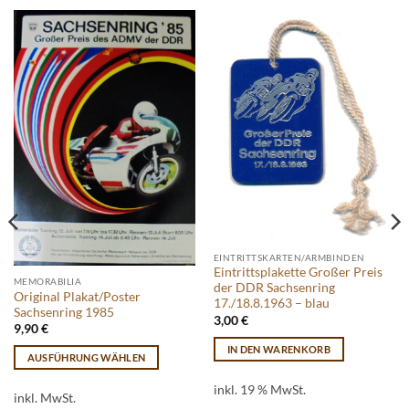
EINTRITTSKARTEN/ARMBINDEN
Eintrittsplakette Großer Preis
MEMORABILIA
der DDR Sachsenring
Original Plakat/Poster
17./18.8.1963 – blau
Sachsenring 1985
3,00
€
9,90
€
IN DEN WARENKORB
AUSFÜHRUNG WÄHLEN
Dieses
inkl. 19 % MwSt.
Produkt
inkl. MwSt.