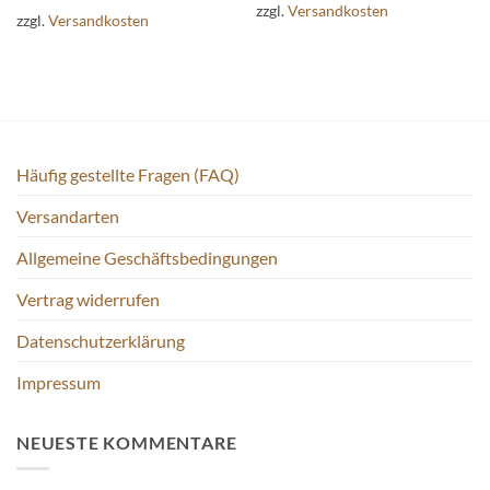
weist
zzgl.
Versandkosten
zzgl.
Versandkosten
mehrere
Varianten
auf.
Die
Optionen
können
auf
Häufig gestellte Fragen (FAQ)
der
Versandarten
Produktseite
gewählt
Allgemeine Geschäftsbedingungen
werden
Vertrag widerrufen
Datenschutzerklärung
Impressum
NEUESTE KOMMENTARE