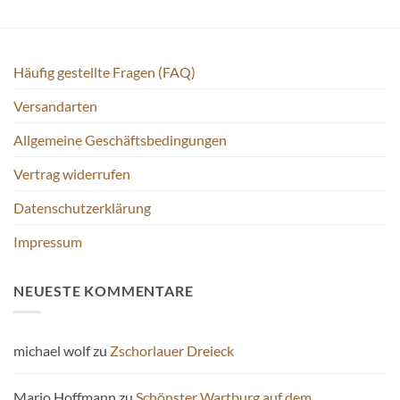
auf.
auf.
Die
Die
Optionen
Optionen
können
können
Häufig gestellte Fragen (FAQ)
auf
auf
der
Versandarten
der
Produktseite
Produktseite
gewählt
Allgemeine Geschäftsbedingungen
gewählt
werden
werden
Vertrag widerrufen
Datenschutzerklärung
Impressum
NEUESTE KOMMENTARE
michael wolf
zu
Zschorlauer Dreieck
Mario Hoffmann
zu
Schönster Wartburg auf dem