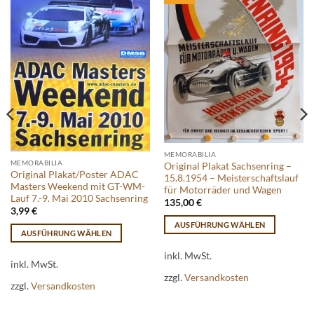
MEMORABILIA
MEMORABILIA
Original Plakat Sachsenring –
Original Plakat/Poster ADAC
15.8.1954 – Meisterschaftslauf
Masters Weekend mit GT-WM-
für Motorräder und Wagen
Lauf 7.-9. Mai 2010 Sachsenring
135,00
€
3,99
€
AUSFÜHRUNG WÄHLEN
AUSFÜHRUNG WÄHLEN
Dieses
Dieses
Produkt
inkl. MwSt.
Produkt
inkl. MwSt.
weist
zzgl.
Versandkosten
weist
mehrere
zzgl.
Versandkosten
mehrere
Varianten
Varianten